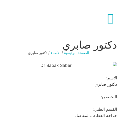
کتور صابري
الصفحة الرئيسية
/
الاطباء
/
دکتور صابري
سم:
ور صابري
تخصص:
سم الطبي:
حة العظام والمفاصل